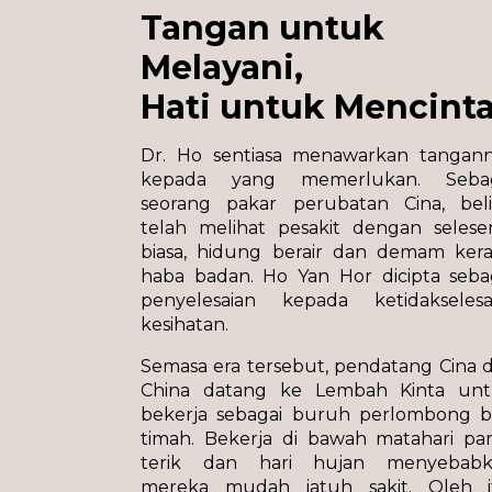
Tangan untuk
Melayani,
Hati
untuk Mencinta
Dr. Ho sentiasa menawarkan tangan
kepada yang memerlukan. Sebag
seorang pakar perubatan Cina, bel
telah melihat pesakit dengan seles
biasa, hidung berair dan demam ker
haba badan. Ho Yan Hor dicipta seba
penyelesaian kepada ketidakseles
kesihatan.
Semasa era tersebut, pendatang Cina d
China datang ke Lembah Kinta un
bekerja sebagai buruh perlombong bi
timah. Bekerja di bawah matahari pa
terik dan hari hujan menyebabk
mereka mudah jatuh sakit. Oleh i