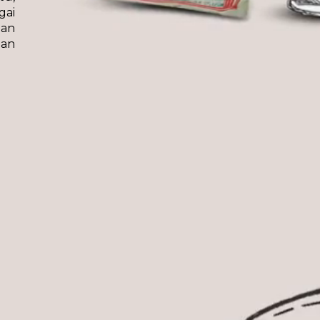
gai
dan
dan