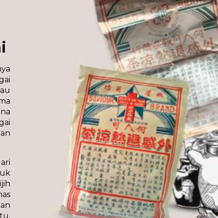
i
nya
ai
iau
ema
ana
gai
aan
ari
tuk
jih
nas
an
tu,