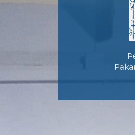
P
Paka