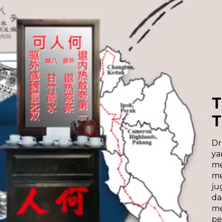
T
T
Dr
ya
me
me
ju
da
m
pe